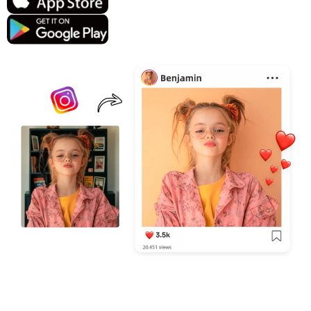
지원되는 AI 모델
AI 포옹 생성기
사진 인핸서
Seedream 5.0 프로
Nano Banana Pro
Seedream 4.5
나노 바나나
플럭스 Kontext
AI 댄스 생성기
개체 제거기
지원되는 AI 모델
워터마크 리무버
Seedance 2.0
Kling 2.6 Motion Control
Veo 3.1
Sora 2.0
Kling 2.6 Pro
Kling 2.1 Master
Hailuo 2.3
배경 제거제
Wan 2.5
AI 배경
사진 복원
AI 익스텐더
AI 대체서