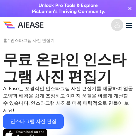
Unlock Pro Tools & Explore
PicLumen's Thriving Community.
홈
"
인스타그램 사진 편집기
홈
무료 온라인 인스타
AI 비디오
그램 사진 편집기
비디오 효과
텍스트를 비디오로
AI Ease는 포괄적인
인스타그램 사진 편집기
를 제공하여 얼굴
이미지를 비디오로
AI 이미지
모양과 배경을 쉽게 조정하고 이미지 품질을 빠르게 개선할
수 있습니다. 인스타그램 사진을 더욱 매력적으로 만들어 보
비디오 효과
세요!
AI 도구
이미지 변환
인스타그램 사진 편집
AI 키스 생성기
텍스트를 이미지로
가격
사진 편집 및 제작 도구