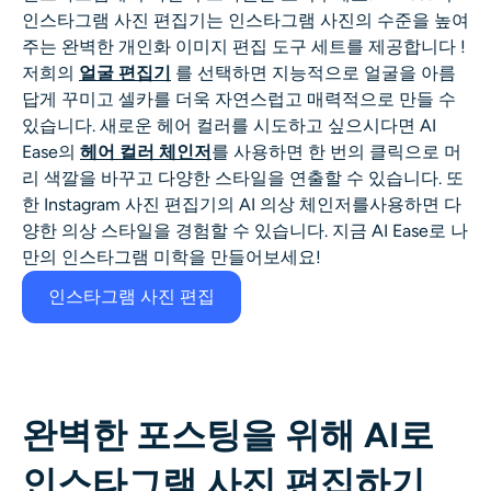
AI 얼굴 사진 생성기
인스타그램 사진 편집기는
인스타그램 사진의 수준을 높여
주는
완벽한 개인화
이미지 편집 도구
세트를 제공합니다
!
저희의
얼굴 편집기
를 선택하면 지능적으로 얼굴을 아름
여권 사진 메이커
답게 꾸미고 셀카를 더욱 자연스럽고 매력적으로 만들 수
있습니다. 새로운 헤어 컬러를 시도하고 싶으시다면 AI
비디오 도구
Ease의
헤어 컬러 체인저
를 사용하면 한 번의 클릭으로 머
리 색깔을 바꾸고 다양한 스타일을 연출할 수 있습니다. 또
비디오 효과
한
Instagram 사진 편집기의
AI 의상 체인저를
사용하면 다
양한 의상 스타일을 경험할 수 있습니다. 지금 AI Ease로 나
비디오 인핸서
만의 인스타그램 미학을 만들어보세요!
인스타그램 사진 편집
영상 워터마크 제거기
완벽한 포스팅을 위해 AI로
인스타그램 사진 편집하기