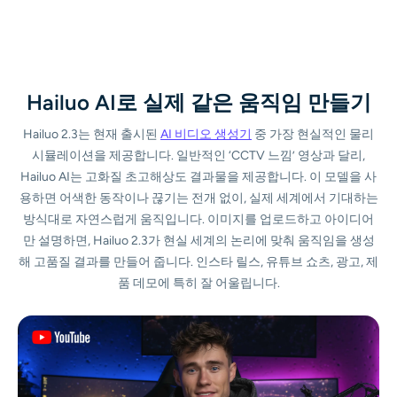
AI 얼굴 사진 생성기
slight hair and fabric motion. Natural skin texture, cinematic
color grading, emotional but restrained. The train gradually
clears the frame, leaving warm light and quiet space around
여권 사진 메이커
her. Late afternoon atmosphere, long soft shadows. Wide
cinematic shot, very slow pace. Final wide shot: the woman
Hailuo AI로 실제 같은 움직임 만들기
remains standing on the platform as the light settles.
비디오 도구
Peaceful silence after motion, realistic cinematic ending.
Hailuo 2.3는 현재 출시된
AI 비디오 생성기
중 가장 현실적인 물리
시뮬레이션을 제공합니다. 일반적인 ‘CCTV 느낌’ 영상과 달리,
비디오 효과
Hailuo AI는 고화질 초고해상도 결과물을 제공합니다. 이 모델을 사
용하면 어색한 동작이나 끊기는 전개 없이, 실제 세계에서 기대하는
비디오 인핸서
방식대로 자연스럽게 움직입니다. 이미지를 업로드하고 아이디어
만 설명하면, Hailuo 2.3가 현실 세계의 논리에 맞춰 움직임을 생성
영상 워터마크 제거기
해 고품질 결과를 만들어 줍니다. 인스타 릴스, 유튜브 쇼츠, 광고, 제
품 데모에 특히 잘 어울립니다.