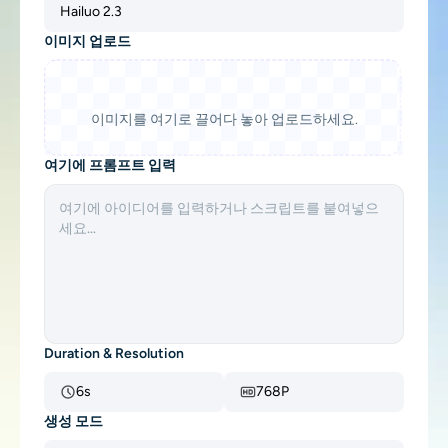
Hailuo 2.3
지원되는 AI 모델
AI 포옹 생성기
사진 인핸서
이미지 업로드
Seedream 5.0 프로
Nano Banana Pro
Seedream 4.5
나노 바나나
플럭스 Kontext
AI 댄스 생성기
개체 제거기
이미지를 여기로 끌어다 놓아 업로드하세요.
지원되는 AI 모델
워터마크 리무버
Seedance 2.0
Kling 2.6 Motion Control
Veo 3.1
여기에 프롬프트 입력
Sora 2.0
Kling 2.6 Pro
Kling 2.1 Master
Hailuo 2.3
배경 제거제
Wan 2.5
AI 배경
사진 복원
Duration & Resolution
AI 익스텐더
6s
768P
AI 대체서
생성 모드