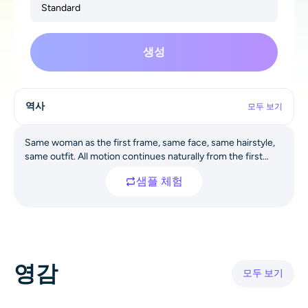
Standard
AI 색칠
AI 스타일 이미지 생성기
생성
인물 사진 도구
역사
모두 보기
헤어스타일 체인저
Same woman as the first frame, same face, same hairstyle,
same outfit. All motion continues naturally from the first
옷 교환기
frame, no scene reset. A realistic cinematic moment at a
샘플 체험
train station.The woman stands still on the platform, gently
facing a passing train. The train moves fast beside her,
AI 베이비
creating strong motion blur. Her hair moves slightly from the
air displacement. Warm golden backlight fills the scene.
Stable camera, cinematic realism.She remains motionless as
AI 필터
the train continues passing. See subtle breathing in her
영감
chest and shoulders. Soft light reflects off the platform.
모두 보기
헤드샷 생성기 프로
Calm, contemplative mood. Shallow depth of field, realistic
lighting.Medium side-profile shot of the woman. Her
expression is quiet and thoughtful. Minimal movement, only