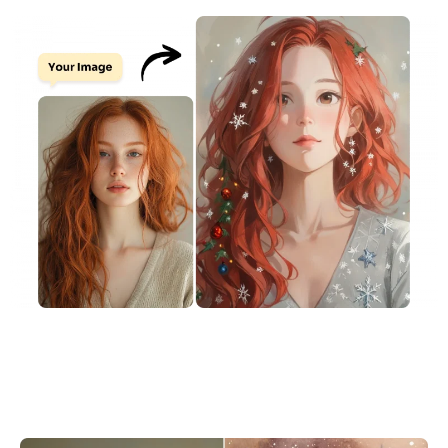
지원되는 AI 모델
AI 포옹 생성기
사진 인핸서
Seedream 5.0 프로
Nano Banana Pro
Seedream 4.5
나노 바나나
플럭스 Kontext
AI 댄스 생성기
개체 제거기
지원되는 AI 모델
워터마크 리무버
Seedance 2.0
Kling 2.6 Motion Control
Veo 3.1
Sora 2.0
Kling 2.6 Pro
Kling 2.1 Master
Hailuo 2.3
배경 제거제
Wan 2.5
AI 배경
사진 복원
AI 익스텐더
AI 대체서