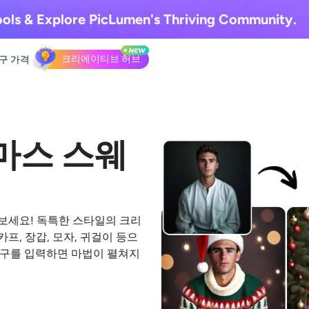
ols & Explore
PicLumen's Thriving Community.
크리에이티브 허브
도구
가격
스마스 스웨
보세요! 독특한 스타일의
크리
, 장갑, 모자, 귀걸이 등으
문구를 입력하면 마법이 펼쳐지