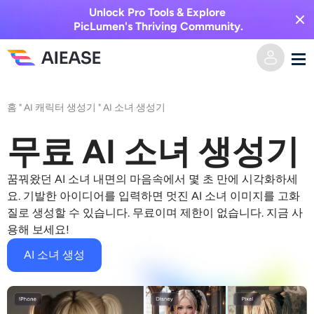
Unlock Pro Tools & Explore
PicLumen's Thriving Community.
홈
홈
"
AI 캐릭터 생성기
"
AI 소녀 생성기
AI 비디오
무료 AI 소녀 생성기
비디오 효과
텍스트를 비디오로
꿈꿔왔던
AI 소녀
내면의 마음속에서 몇 초 만에 시각화하세
요. 기발한 아이디어를 입력하면 멋진
AI 소녀
이미지를 고화
질로 생성할 수 있습니다. 무료이며 제한이 없습니다. 지금 사
이미지를 비디오로
AI 이미지
용해 보세요!
비디오 효과
AI 도구
이미지 변환
AI 소녀 생성
AI 키스 생성기
텍스트를 이미지로
가격
사진 편집 및 제작 도구