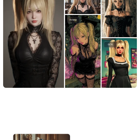
지원되는 AI 모델
AI 포옹 생성기
사진 인핸서
Seedream 5.0 프로
Nano Banana Pro
Seedream 4.5
나노 바나나
플럭스 Kontext
AI 댄스 생성기
개체 제거기
지원되는 AI 모델
워터마크 리무버
Seedance 2.0
Kling 2.6 Motion Control
Veo 3.1
Sora 2.0
Kling 2.6 Pro
Kling 2.1 Master
Hailuo 2.3
배경 제거제
Wan 2.5
AI 배경
사진 복원
AI 익스텐더
AI 대체서