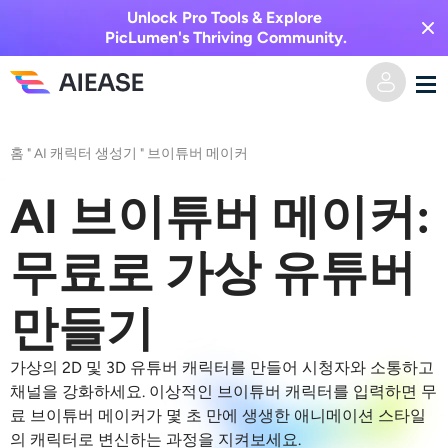
Unlock Pro Tools & Explore
PicLumen's Thriving Community.
홈
홈
"
AI 캐릭터 생성기
"
브이튜버 메이커
AI 비디오
AI 브이튜버 메이커:
비디오 효과
텍스트를 비디오로
무료로 가상 유튜버
이미지를 비디오로
AI 이미지
만들기
비디오 효과
AI 도구
이미지 변환
가상의 2D 및 3D 유튜버 캐릭터를 만들어 시청자와 소통하고
채널을 강화하세요. 이상적인 브이튜버 캐릭터를 입력하면 무
AI 키스 생성기
료 브이튜버 메이커가 몇 초 만에 생생한 애니메이션 스타일
텍스트를 이미지로
가격
사진 편집 및 제작 도구
의 캐릭터로 변신하는 과정을 지켜보세요.