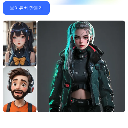
지원되는 AI 모델
AI 포옹 생성기
브이튜버 만들기
사진 인핸서
Seedream 5.0 프로
Nano Banana Pro
Seedream 4.5
나노 바나나
플럭스 Kontext
AI 댄스 생성기
개체 제거기
지원되는 AI 모델
워터마크 리무버
Seedance 2.0
Kling 2.6 Motion Control
Veo 3.1
Sora 2.0
Kling 2.6 Pro
Kling 2.1 Master
Hailuo 2.3
배경 제거제
Wan 2.5
AI 배경
사진 복원
AI 익스텐더
AI 대체서