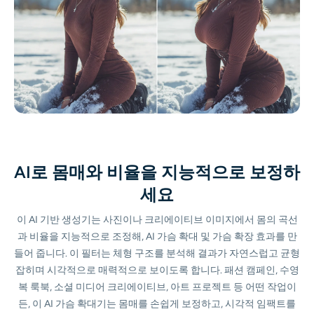
지원되는 AI 모델
AI 포옹 생성기
사진 인핸서
Seedream 5.0 프로
Nano Banana Pro
Seedream 4.5
나노 바나나
플럭스 Kontext
AI 댄스 생성기
개체 제거기
지원되는 AI 모델
워터마크 리무버
Seedance 2.0
Kling 2.6 Motion Control
Veo 3.1
Sora 2.0
Kling 2.6 Pro
Kling 2.1 Master
Hailuo 2.3
배경 제거제
Wan 2.5
AI로 몸매와 비율을 지능적으로 보정하
AI 배경
세요
사진 복원
이 AI 기반 생성기는 사진이나 크리에이티브 이미지에서 몸의 곡선
과 비율을 지능적으로 조정해, AI 가슴 확대 및 가슴 확장 효과를 만
AI 익스텐더
들어 줍니다. 이 필터는 체형 구조를 분석해 결과가 자연스럽고 균형
잡히며 시각적으로 매력적으로 보이도록 합니다. 패션 캠페인, 수영
복 룩북, 소셜 미디어 크리에이티브, 아트 프로젝트 등 어떤 작업이
AI 대체서
든, 이 AI 가슴 확대기는 몸매를 손쉽게 보정하고, 시각적 임팩트를