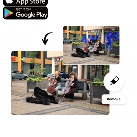
지원되는 AI 모델
AI 포옹 생성기
사진 인핸서
Seedream 5.0 프로
Nano Banana Pro
Seedream 4.5
나노 바나나
플럭스 Kontext
AI 댄스 생성기
개체 제거기
지원되는 AI 모델
워터마크 리무버
Seedance 2.0
Kling 2.6 Motion Control
Veo 3.1
Sora 2.0
Kling 2.6 Pro
Kling 2.1 Master
Hailuo 2.3
배경 제거제
Wan 2.5
AI 배경
사진 복원
AI 익스텐더
AI 대체서