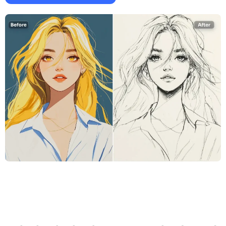
지원되는 AI 모델
AI 포옹 생성기
사진 인핸서
Seedream 5.0 프로
Nano Banana Pro
Seedream 4.5
나노 바나나
플럭스 Kontext
AI 댄스 생성기
개체 제거기
지원되는 AI 모델
워터마크 리무버
Seedance 2.0
Kling 2.6 Motion Control
Veo 3.1
Sora 2.0
Kling 2.6 Pro
Kling 2.1 Master
Hailuo 2.3
배경 제거제
Wan 2.5
AI 배경
사진 복원
AI 익스텐더
AI 대체서