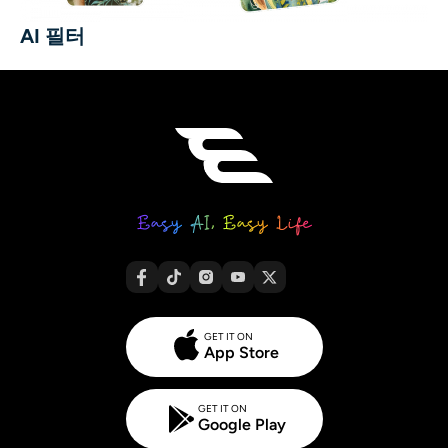
AI 필터
GET IT ON
App Store
GET IT ON
Google Play