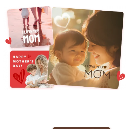
지원되는 AI 모델
AI 포옹 생성기
사진 인핸서
Seedream 5.0 프로
Nano Banana Pro
Seedream 4.5
나노 바나나
플럭스 Kontext
AI 댄스 생성기
개체 제거기
지원되는 AI 모델
워터마크 리무버
Seedance 2.0
Kling 2.6 Motion Control
Veo 3.1
Sora 2.0
Kling 2.6 Pro
Kling 2.1 Master
Hailuo 2.3
배경 제거제
Wan 2.5
AI 배경
사진 복원
AI 익스텐더
AI 대체서