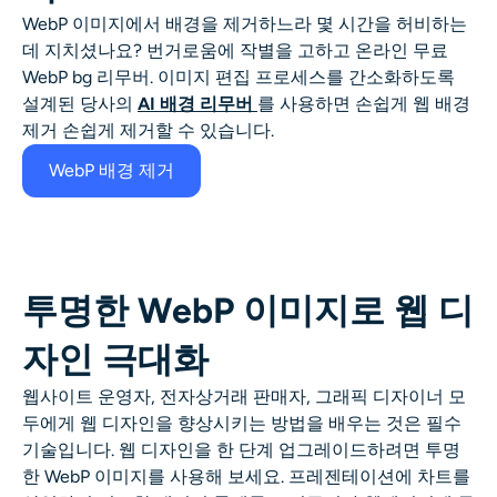
AI 얼굴 사진 생성기
WebP 이미지에서 배경을 제거하느라 몇 시간을 허비하는
데 지치셨나요? 번거로움에 작별을 고하고 온라인 무료
여권 사진 메이커
WebP bg 리무버
. 이미지 편집 프로세스를 간소화하도록
설계된 당사의
AI 배경 리무버
를 사용하면 손쉽게
웹 배경
제거
손쉽게 제거할 수 있습니다.
비디오 도구
WebP 배경 제거
비디오 효과
비디오 인핸서
투명한 WebP 이미지로 웹 디
영상 워터마크 제거기
자인 극대화
웹사이트 운영자, 전자상거래 판매자, 그래픽 디자이너 모
두에게 웹 디자인을 향상시키는 방법을 배우는 것은 필수
기술입니다. 웹 디자인을 한 단계 업그레이드하려면 투명
한 WebP 이미지를 사용해 보세요. 프레젠테이션에 차트를