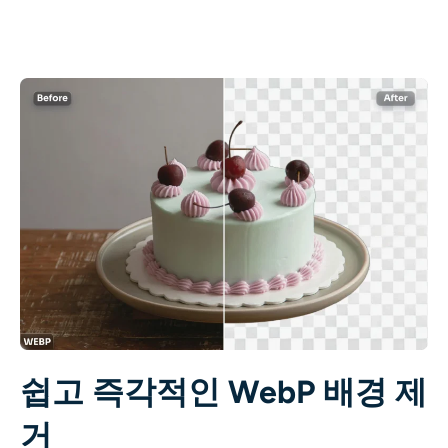
AI 색칠
AI 스타일 이미지 생성기
인물 사진 도구
헤어스타일 체인저
옷 교환기
AI 베이비
AI 필터
쉽고 즉각적인 WebP 배경 제
헤드샷 생성기 프로
거