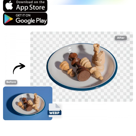
지원되는 AI 모델
AI 포옹 생성기
사진 인핸서
Seedream 5.0 프로
Nano Banana Pro
Seedream 4.5
나노 바나나
플럭스 Kontext
AI 댄스 생성기
개체 제거기
지원되는 AI 모델
워터마크 리무버
Seedance 2.0
Kling 2.6 Motion Control
Veo 3.1
Sora 2.0
Kling 2.6 Pro
Kling 2.1 Master
Hailuo 2.3
배경 제거제
Wan 2.5
AI 배경
사진 복원
AI 익스텐더
AI 대체서