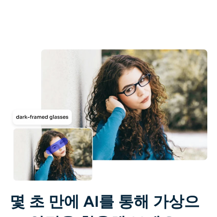
AI 색칠
AI 스타일 이미지 생성기
인물 사진 도구
헤어스타일 체인저
옷 교환기
AI 베이비
AI 필터
몇 초 만에 AI를 통해 가상으
헤드샷 생성기 프로