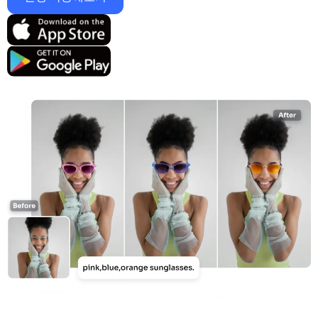
지원되는 AI 모델
AI 포옹 생성기
사진 인핸서
Seedream 5.0 프로
Nano Banana Pro
Seedream 4.5
나노 바나나
플럭스 Kontext
AI 댄스 생성기
개체 제거기
지원되는 AI 모델
워터마크 리무버
Seedance 2.0
Kling 2.6 Motion Control
Veo 3.1
Sora 2.0
Kling 2.6 Pro
Kling 2.1 Master
Hailuo 2.3
배경 제거제
Wan 2.5
AI 배경
사진 복원
AI 익스텐더
AI 대체서