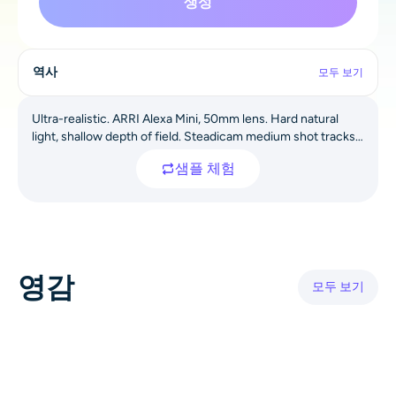
생성
AI 색칠
AI 스타일 이미지 생성기
역사
모두 보기
인물 사진 도구
Ultra-realistic. ARRI Alexa Mini, 50mm lens. Hard natural
light, shallow depth of field. Steadicam medium shot tracks a
sharp young man in a black suit walking through a busy
헤어스타일 체인저
샘플 체험
street. He snaps his fingers: a sharp white shockwave
ripples out, freezing dust, pigeons mid-flight, and
pedestrians in place. Silence falls; only his footsteps echo.
옷 교환기
He brushes frozen pigeons, eyes a statuesque woman in a
red dress with wind-swept hair, and whispers, "Perfect." He
snaps again—a stronger reverse shockwave. Time resumes:
AI 베이비
영감
crowds move, pigeons scatter, leaves fall. He melts into the
모두 보기
city as the camera cranes up. Fade to black.
AI 필터
헤드샷 생성기 프로