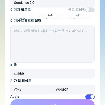
Seedance 2.0
지원되는 AI 모델
AI 포옹 생성기
사진 인핸서
이미지 업로드
엔드 프레임
Seedream 5.0 프로
Nano Banana Pro
Seedream 4.5
나노 바나나
플럭스 Kontext
AI 댄스 생성기
업로드
Video
Audio
개체 제거기
여기에 프롬프트 입력
지원되는 AI 모델
워터마크 리무버
Seedance 2.0
Kling 2.6 Motion Control
Veo 3.1
Sora 2.0
Kling 2.6 Pro
Kling 2.1 Master
Hailuo 2.3
배경 제거제
Wan 2.5
AI 배경
비율
사진 복원
16:9
기간 및 해상도
AI 익스텐더
4s
480P
AI 대체서
Audio