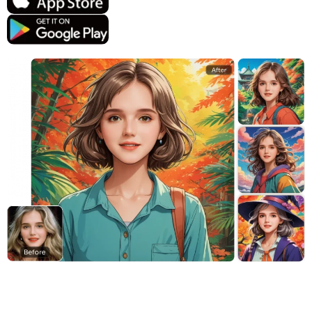
지원되는 AI 모델
AI 포옹 생성기
사진 인핸서
Seedream 5.0 프로
Nano Banana Pro
Seedream 4.5
나노 바나나
플럭스 Kontext
AI 댄스 생성기
개체 제거기
지원되는 AI 모델
워터마크 리무버
Seedance 2.0
Kling 2.6 Motion Control
Veo 3.1
Sora 2.0
Kling 2.6 Pro
Kling 2.1 Master
Hailuo 2.3
배경 제거제
Wan 2.5
AI 배경
사진 복원
AI 익스텐더
AI 대체서