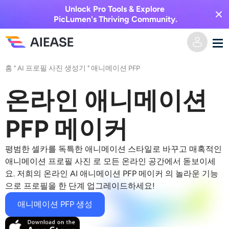
Unlock Pro Tools & Explore
PicLumen's Thriving Community.
홈
"
AI 프로필 사진 생성기
"
애니메이션 PFP
홈
온라인 애니메이션
AI 비디오
PFP 메이커
비디오 효과
텍스트를 비디오로
평범한 셀카를 독특한 애니메이션 스타일로 바꾸고 매혹적인
이미지를 비디오로
AI 이미지
애니메이션 프로필
사진
로 모든 온라인 공간에서 돋보이세
요. 저희의 온라인 AI
애니메이션 PFP 메이커
의 놀라운 기능
비디오 효과
으로 프로필을 한 단계 업그레이드하세요!
AI 도구
이미지 변환
애니메이션 PFP 생성
AI 키스 생성기
텍스트를 이미지로
가격
사진 편집 및 제작 도구