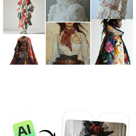
지원되는 AI 모델
AI 포옹 생성기
사진 인핸서
Seedream 5.0 프로
Nano Banana Pro
Seedream 4.5
나노 바나나
플럭스 Kontext
AI 댄스 생성기
개체 제거기
지원되는 AI 모델
워터마크 리무버
Seedance 2.0
Kling 2.6 Motion Control
Veo 3.1
Sora 2.0
Kling 2.6 Pro
Kling 2.1 Master
Hailuo 2.3
배경 제거제
Wan 2.5
AI 배경
사진 복원
AI 익스텐더
AI 대체서