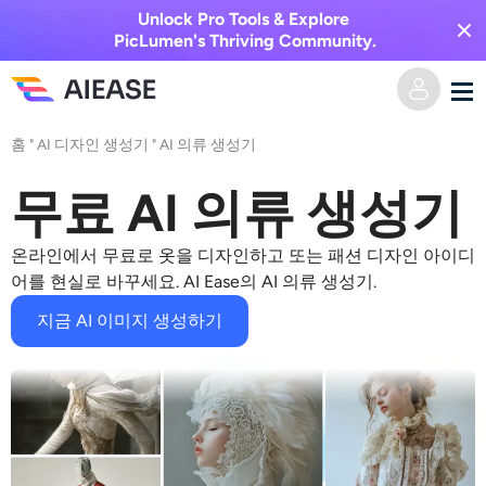
Unlock Pro Tools & Explore
PicLumen's Thriving Community.
홈
"
AI 디자인 생성기
"
AI 의류 생성기
홈
무료 AI 의류 생성기
AI 비디오
온라인에서 무료로 옷을 디자인하고
또는 패션 디자인 아이디
비디오 효과
텍스트를 비디오로
어를 현실로 바꾸세요.
AI Ease의 AI 의류 생성기
.
지금 AI 이미지 생성하기
이미지를 비디오로
AI 이미지
비디오 효과
AI 도구
이미지 변환
AI 키스 생성기
텍스트를 이미지로
가격
사진 편집 및 제작 도구