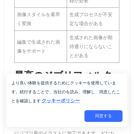
録が必要
画像スタイルを素早
生成プロセスが不安
く変換
定な場合がある
生成された画像が期
編集で生成された画
待通りにならないこ
像をサポート
とがある
最高のジブリフィルタ
より良い体験を提供するためにクッキーを使用していま
ーでジブリ風のイラス
す。続行することで、当社のを読み、理解し、同意したこ
クッキーポリシー
とを確認します
トを作成する方法
同意する
AI Easeのジブリフィルタは、写真を素早く簡単
にジブリ風のイラストに加工できます。どなた