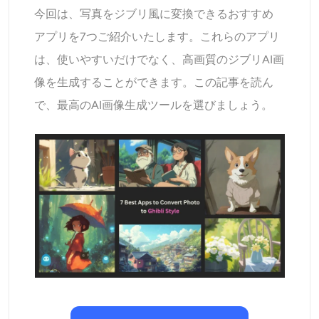
AIリカラー
今回は、写真をジブリ風に変換できるおすすめ
アプリを7つご紹介いたします。これらのアプリ
AIスタイル画像ジェネレーター
は、使いやすいだけでなく、高画質のジブリAI画
像を生成することができます。この記事を読ん
ポートレートツール
で、最高のAI画像生成ツールを選びましょう。
ヘアスタイルチェンジャー
衣類チェンジャー
AIベイビー
AIフィルター
ヘッドショットジェネレータープロ