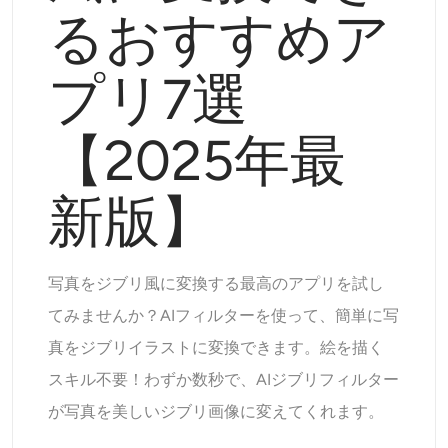
るおすすめア
サポートされている AI モデル
AIハグジェネレーター
フォトエンハンサー
Seedream 5.0 Pro
Nano Banana Pro
Seedream 4.5
プリ7選
ナノバナナ
フラックス Kontext
AIダンスジェネレーター
オブジェクトリムーバー
サポートされている AI モデル
【2025年最
透かしリムーバー
Seedance 2.5
Seedance 2.0
Kling 2.6 Motion Control
Veo 3.1
Sora 2.0
Kling 2.6 Pro
Kling 2.1 Master
背景リムーバー
新版】
Hailuo 2.3
Wan 2.5
AIの背景
写真をジブリ風に変換する最高のアプリを試し
写真の復元
てみませんか？AIフィルターを使って、簡単に写
真をジブリイラストに変換できます。絵を描く
AIエクステンダー
スキル不要！わずか数秒で、AIジブリフィルター
が写真を美しいジブリ画像に変えてくれます。
AIリプレイサー