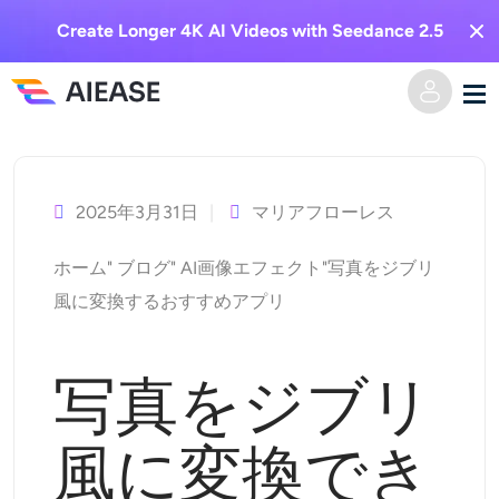
Create Longer 4K AI Videos with Seedance 2.5
コ
ホーム
ン
テ
2025年3月31日
マリアフローレス
AI動画
ン
ホーム
"
ブログ
"
AI画像エフェクト
"
写真をジブリ
ツ
動画エフェクト
テキストからビデオへ
風に変換するおすすめアプリ
へ
ス
画像からビデオへ
AI画像
キ
写真をジブリ
ビデオエフェクト
ッ
AIツール
画像から画像へ
プ
風に変換でき
AIキスジェネレーター
テキストから画像へ
プライシング
写真編集＆クリエイター