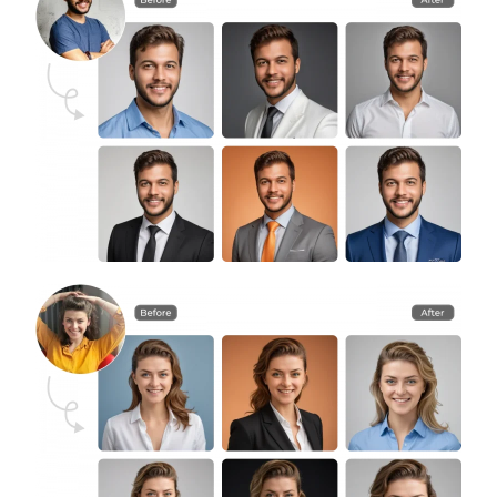
AI Recolorir
Gerador de Imagens com Estilo por IA
Ferramentas de retrato
Trocador de penteado
Trocador de roupas
Bebê AI
Filtro de IA
Gerador de tiro na cabeça Pro