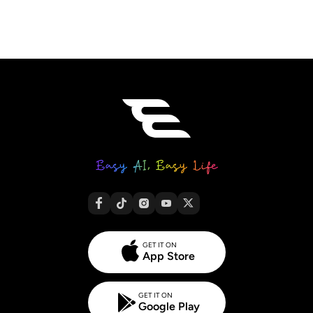
GET IT ON
App Store
GET IT ON
Google Play