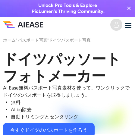
Unlock Pro Tools & Explore
PicLumen's Thriving Community.
ホーム
"
パスポート写真
"
ドイツパスポート写真
ホーム
ドイツパッソート
AI動画
フォトメーカー
動画エフェクト
テキストからビデオへ
AI Ease無料パスポート写真素材を使って、ワンクリックで
画像からビデオへ
AI画像
ドイツのパスポートを取得しましょう。
無料
ビデオエフェクト
AIツール
画像から画像へ
AI bg除去
自動トリミングとセンタリング
AIキスジェネレーター
テキストから画像へ
プライシング
写真編集＆クリエイター
今すぐドイツのパスポートを作ろう