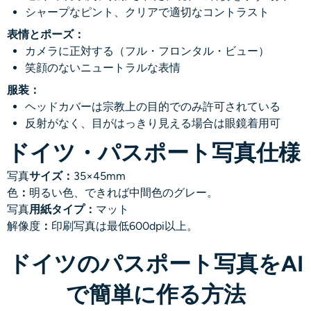
シャープなピント、クリアで適切なコントラスト
表情とポーズ：
カメラに正対する（フル・フロンタル・ビュー）
笑顔のないニュートラルな表情
服装：
ヘッドカバーは宗教上の目的でのみ許可されている
反射がなく、目がはっきり見える場合は眼鏡着用可
ドイツ・パスポート写真仕様
写真
サイズ：
35×45mm
色
：
明るい色、できれば中間色のグレー。
写真
用紙タイプ：
マット
解像度
：
印刷写真は最低600dpi以上。
ドイツのパスポート写真をAI
で簡単に作る方法