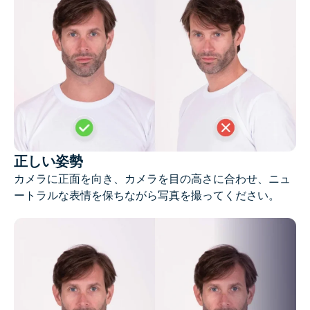
AIヘッドショットジェネレーター
パスポート写真メーカー
ビデオツール
ビデオエフェクト
正しい姿勢
ビデオエンハンサー
カメラに正面を向き、カメラを目の高さに合わせ、ニュ
ートラルな表情を保ちながら写真を撮ってください。
動画ウォーターマーク削除ツール