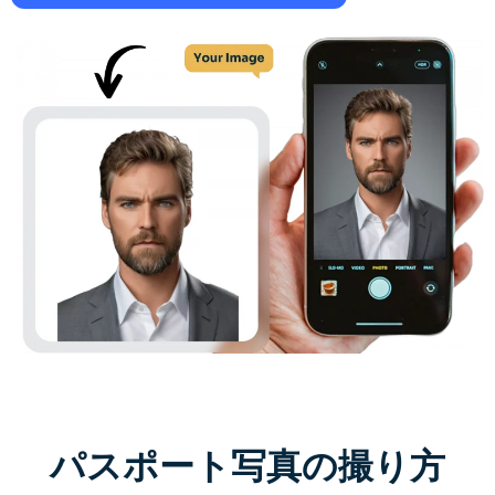
サポートされている AI モデル
AIハグジェネレーター
フォトエンハンサー
Seedream 5.0 Pro
Nano Banana Pro
Seedream 4.5
ナノバナナ
フラックス Kontext
AIダンスジェネレーター
オブジェクトリムーバー
サポートされている AI モデル
透かしリムーバー
Seedance 2.0
Kling 2.6 Motion Control
Veo 3.1
Sora 2.0
Kling 2.6 Pro
Kling 2.1 Master
Hailuo 2.3
背景リムーバー
Wan 2.5
AIの背景
写真の復元
AIエクステンダー
パスポート写真の撮り方
AIリプレイサー