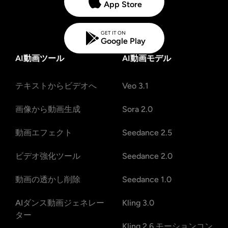
App Store
GET IT ON
Google Play
AI動画ツール
AI動画モデル
テキストからビデオへ
Veo 3.1
画像から動画生成
Sora 2.0
動画エフェクト
Seedance 2.5
ビデオ強化ツール
Seedance 2.0
動画の透かし削除
Seedance 1.0
AIダンス動画ジェネレー
Kling 3.0
ター
Kling 2.6 モーションコン