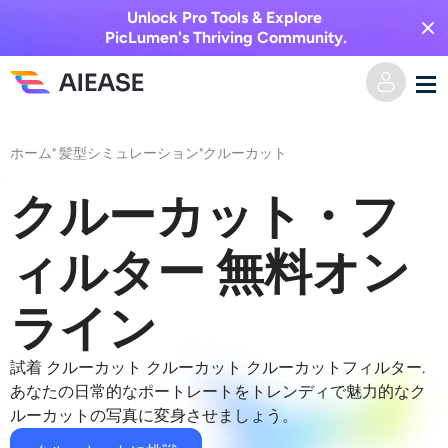
Unlock Pro Tools & Explore
PicLumen's Thriving Community.
ホーム
ホーム
"
髪型シミュレーション
"
クルーカット
AI動画
クルーカット・フ
動画エフェクト
テキストからビデオへ
ィルター 無料オン
画像からビデオへ
AI画像
ライン
ビデオエフェクト
AIツール
画像から画像へ
試着
クルーカット
クルーカット
クルーカットフィルター
.
あなたの日常的なポートレートをトレンディで魅力的なク
AIキスジェネレーター
ルーカットの写真に変身させましょう。
テキストから画像へ
プライシング
写真編集＆クリエイター