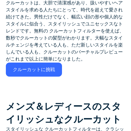
クルーカットは、大胆で清潔感があり、扱いやすいヘア
AIヘッドショットジェネレーター
スタイルを求める人たちにとって、時代を超えて愛され
続けてきた。男性だけでなく、幅広い顔の形や個人的な
パスポート写真メーカー
スタイルに似合う、スタイリッシュでユニセックスなト
レンドです。無料の
クルーカットフィルター
を使えば、
ビデオツール
数秒でクルーカットの髪型がわかります。大幅なスタイ
ルチェンジを考えている人も、ただ新しいスタイルを楽
しんでいる人も、クルーカットのバーチャルプレビュー
ビデオエフェクト
がこれまで以上に簡単になりました。
ビデオエンハンサー
クルーカットに挑戦
動画ウォーターマーク削除ツール
メンズ＆レディースのスタ
イリッシュなクルーカット
スタイリッシュな
クルーカットフィルター
は、クラシッ