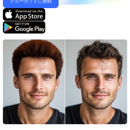
クルーカットに挑戦
サポートされている AI モデル
AIハグジェネレーター
フォトエンハンサー
Seedream 5.0 Pro
Nano Banana Pro
Seedream 4.5
ナノバナナ
フラックス Kontext
AIダンスジェネレーター
オブジェクトリムーバー
サポートされている AI モデル
透かしリムーバー
Seedance 2.0
Kling 2.6 Motion Control
Veo 3.1
Sora 2.0
Kling 2.6 Pro
Kling 2.1 Master
Hailuo 2.3
背景リムーバー
Wan 2.5
AIの背景
写真の復元
AIエクステンダー
AIリプレイサー