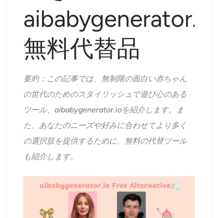
サポートされている AI モデル
aibabygenerator.io
AIハグジェネレーター
フォトエンハンサー
Seedream 5.0 Pro
Nano Banana Pro
Seedream 4.5
ナノバナナ
フラックス Kontext
AIダンスジェネレーター
無料代替品
オブジェクトリムーバー
サポートされている AI モデル
透かしリムーバー
Seedance 2.0
Kling 2.6 Motion Control
Veo 3.1
要約：この記事では、無制限の面白い赤ちゃん
Sora 2.0
Kling 2.6 Pro
Kling 2.1 Master
Hailuo 2.3
の世代のためのスタイリッシュで遊び心のある
背景リムーバー
Wan 2.5
ツール、aibabygenerator.ioを紹介します。ま
AIの背景
た、あなたのニーズや好みに合わせてより多く
の選択肢を提供するために、無料の代替ツール
写真の復元
も紹介します。
AIエクステンダー
AIリプレイサー