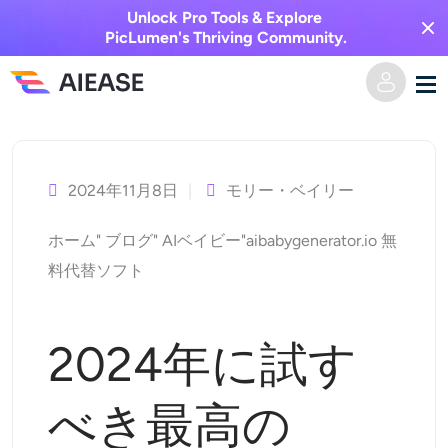
Unlock Pro Tools & Explore
PicLumen's Thriving Community.
コ
ホーム
ン
テ
2024年11月8日
モリー・ベイリー
AI動画
ン
ホーム
"
ブログ
"
AIベイビー
"
aibabygenerator.io 無
ツ
動画エフェクト
テキストからビデオへ
料代替ソフト
へ
ス
画像からビデオへ
AI画像
キ
2024年に試す
ビデオエフェクト
ッ
AIツール
画像から画像へ
プ
べき最高の
AIキスジェネレーター
テキストから画像へ
プライシング
写真編集＆クリエイター