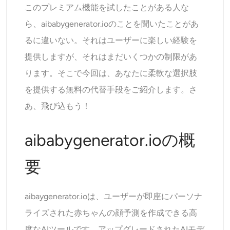
このプレミアム機能を試したことがある人な
AIヘッドショットジェネレーター
ら、aibabygenerator.ioのことを聞いたことがあ
パスポート写真メーカー
るに違いない。それはユーザーに楽しい経験を
提供しますが、それはまだいくつかの制限があ
ビデオツール
ります。そこで今回は、あなたに柔軟な選択肢
を提供する無料の代替手段をご紹介します。さ
ビデオエフェクト
あ、飛び込もう！
ビデオエンハンサー
aibabygenerator.ioの概
動画ウォーターマーク削除ツール
要
aibaygenerator.ioは、ユーザーが即座にパーソナ
ライズされた赤ちゃんの顔予測を作成できる高
度なAIツールです。アップグレードされたAIモデ