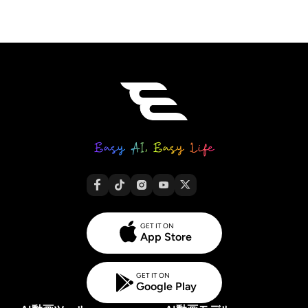
GET IT ON
App Store
GET IT ON
Google Play