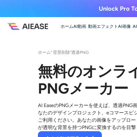
Unlock Pro To
ホーム
AI動画
動画エフェクト
AI画像
A
ホーム
"
背景削除
"
透過PNG
無料のオンラ
PNGメーカー
AI EaseのPNGメーカーを使えば、透過P
なたのデザインプロジェクト、eコマースビ
ご利用ください。あなたの画像をアップロー
が透明な背景を持つPNGに変換するのを目