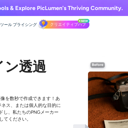
ols & Explore
PicLumen's Thriving Community.
クリエイティブハブ
Iツール
プライシング
イン透過
NG画像を数秒で作成できます！あ
ジネス、または個人的な目的に
ドし、私たちのPNGメーカー
撃してください。