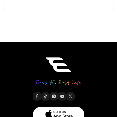
GET IT ON
App Store