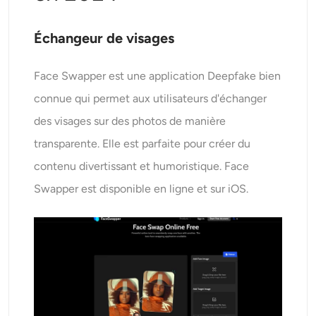
Échangeur de visages
Face Swapper est une application Deepfake bien
connue qui permet aux utilisateurs d'échanger
des visages sur des photos de manière
transparente. Elle est parfaite pour créer du
contenu divertissant et humoristique. Face
Swapper est disponible en ligne et sur iOS.