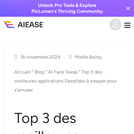
Unlock Pro Tools & Explore
PicLumen's Thriving Community.
Skip
Domicile
to
content
16 novembre 2024
Mollie Bailey
Vidéo IA
Accueil
"
Blog
"
AI Face Swap
"
Top 3 des
Effets vidéo
Texte en vidéo
meilleures applications Deepfake à essayer pour
s'amuser
De l’image à la vidéo
Image IA
Effets vidéo
Outils d’IA
Image vers image
Top 3 des
Générateur de baisers IA
Texte en image
Prisée
Éditeur et créateur de photos