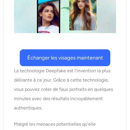
AI Recolor
Générateur d’images stylisées par IA
Outils de portrait
Changeur de coiffure
Échanger les visages maintenant
Changeur de vêtements
La technologie Deepfake est l'invention la plus
délirante à ce jour. Grâce à cette technologie,
Bébé IA
vous pouvez créer de faux portraits en quelques
minutes avec des résultats incroyablement
Filtre AI
authentiques.
Générateur de tirs à la tête Pro
Malgré les menaces potentielles qu'elle