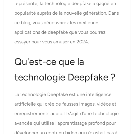
représente, la technologie deepfake a gagné en
Générateur de tirs à la tête IA
popularité auprès de la nouvelle génération. Dans
Créateur de photos d’identité
ce blog, vous découvrirez les meilleures
applications de deepfake que vous pourrez
Outils vidéo
essayer pour vous amuser en 2024.
Effets vidéo
Qu'est-ce que la
Amplificateur vidéo
technologie Deepfake ?
Suppression de filigrane vidéo
La technologie Deepfake est une intelligence
artificielle qui crée de fausses images, vidéos et
enregistrements audio. Il s'agit d'une technologie
avancée qui utilise l'apprentissage profond pour
développer un contenu bidon qui n'existait pas à