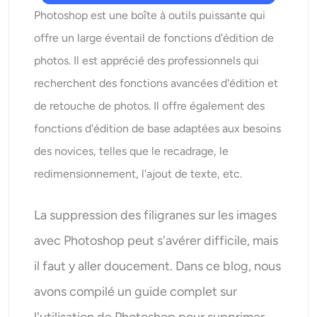
Générateur de tirs à la tête IA
Photoshop est une boîte à outils puissante qui
offre un large éventail de fonctions d'édition de
Créateur de photos d’identité
photos. Il est apprécié des professionnels qui
recherchent des fonctions avancées d'édition et
Outils vidéo
de retouche de photos. Il offre également des
Effets vidéo
fonctions d'édition de base adaptées aux besoins
des novices, telles que le recadrage, le
Amplificateur vidéo
redimensionnement, l'ajout de texte, etc.
Suppression de filigrane vidéo
La suppression des filigranes sur les images
avec Photoshop peut s'avérer difficile, mais
il faut y aller doucement. Dans ce blog, nous
avons compilé un guide complet sur