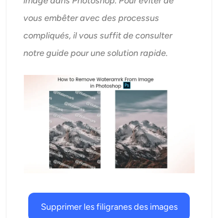
image dans Photoshop. Pour éviter de
AI Recolor
vous embêter avec des processus
compliqués, il vous suffit de consulter
Générateur d’images stylisées par IA
notre guide pour une solution rapide.
Outils de portrait
Changeur de coiffure
Changeur de vêtements
Bébé IA
Filtre AI
Générateur de tirs à la tête Pro
Supprimer les filigranes des images