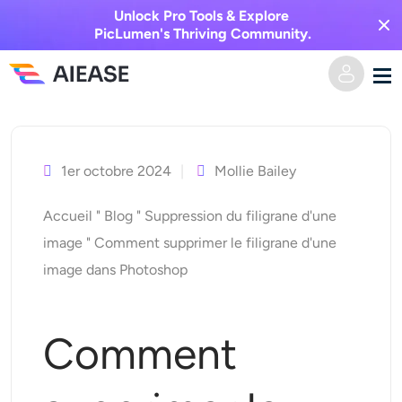
Unlock Pro Tools & Explore
PicLumen's Thriving Community.
Skip
Domicile
to
content
1er octobre 2024
Mollie Bailey
Vidéo IA
Accueil
"
Blog
"
Suppression du filigrane d'une
Effets vidéo
Texte en vidéo
image
"
Comment supprimer le filigrane d'une
image dans Photoshop
De l’image à la vidéo
Image IA
Effets vidéo
Outils d’IA
Image vers image
Comment
Générateur de baisers IA
Texte en image
Prisée
Éditeur et créateur de photos