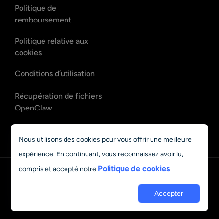
Politique de
remboursement
Politique relative aux
cookies
Conditions d’utilisation
Récupération de fichiers
OpenClaw
Récupération d’e-mails
Nous utilisons des cookies pour vous offrir une meilleure
OpenClaw
expérience. En continuant, vous reconnaissez avoir lu,
Politique de cookies
compris et accepté notre
Français
Accepter
© 2023 - 2026 Grand Vision Tech Software Limited. All rights
reserved.