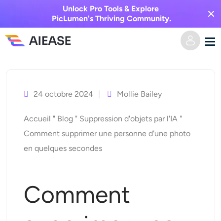
Unlock Pro Tools & Explore
PicLumen's Thriving Community.
Skip
Domicile
to
content
24 octobre 2024
Mollie Bailey
Vidéo IA
Accueil
"
Blog
"
Suppression d'objets par l'IA
"
Effets vidéo
Texte en vidéo
Comment supprimer une personne d'une photo
en quelques secondes
De l’image à la vidéo
Image IA
Effets vidéo
Outils d’IA
Image vers image
Comment
Générateur de baisers IA
Texte en image
Prisée
Éditeur et créateur de photos