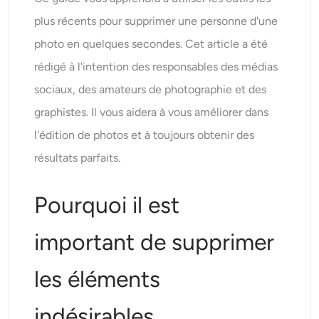
Générateur de tirs à la tête IA
plus récents pour supprimer une personne d'une
photo en quelques secondes. Cet article a été
Créateur de photos d’identité
rédigé à l'intention des responsables des médias
Outils vidéo
sociaux, des amateurs de photographie et des
graphistes. Il vous aidera à vous améliorer dans
Effets vidéo
l'édition de photos et à toujours obtenir des
résultats parfaits.
Amplificateur vidéo
Pourquoi il est
Suppression de filigrane vidéo
important de supprimer
les éléments
indésirables