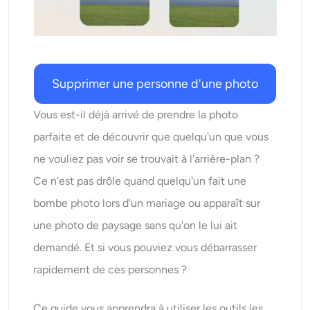
AI Recolor
Générateur d’images stylisées par IA
Supprimer une personne d'une photo
Outils de portrait
Vous est-il déjà arrivé de prendre la photo
Changeur de coiffure
parfaite et de découvrir que quelqu'un que vous
ne vouliez pas voir se trouvait à l'arrière-plan ?
Changeur de vêtements
Ce n'est pas drôle quand quelqu'un fait une
bombe photo lors d'un mariage ou apparaît sur
Bébé IA
une photo de paysage sans qu'on le lui ait
Filtre AI
demandé. Et si vous pouviez vous débarrasser
rapidement de ces personnes ?
Générateur de tirs à la tête Pro
Ce guide vous apprendra à utiliser les outils les