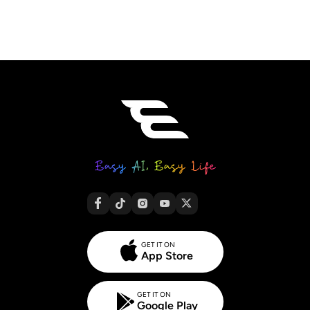
GET IT ON
App Store
GET IT ON
Google Play