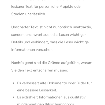
KI-Headshot-Generator
lesbarer Text für persönliche Projekte oder
Studien unerlässlich.
Passfoto-Ersteller
Unscharfer Text ist nicht nur optisch unattraktiv,
Video-Werkzeuge
sondern erschwert auch das Lesen wichtiger
Videoeffekte
Details und verhindert, dass die Leser wichtige
Informationen verstehen.
Video-Verstärker
Nachfolgend sind die Gründe aufgeführt, warum
Video-Wasserzeichen-Entferner
Sie den Text entschärfen müssen:
Es verbessert alte Dokumente oder Bilder für
eine bessere Lesbarkeit.
Es extrahiert Informationen aus qualitativ
minderwertigen Bildschirmphotos.