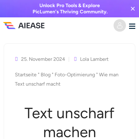
Unlock Pro Tools & Explore
PicLumen's Thriving Community.
Zum
Heim
Inhalt
springen
25. November 2024
Lola Lambert
KI-Video
Startseite
"
Blog
"
Foto-Optimierung
"
Wie man
Videoeffekte
Text zu Video
Text unscharf macht
Bild zu Video
KI-Bild
Text unscharf
Videoeffekte
KI-Werkzeuge
Bild zu Bild
machen
KI-Kuss-Generator
Text zu Bild
Auszeichnung
Foto-Editor & -Creator