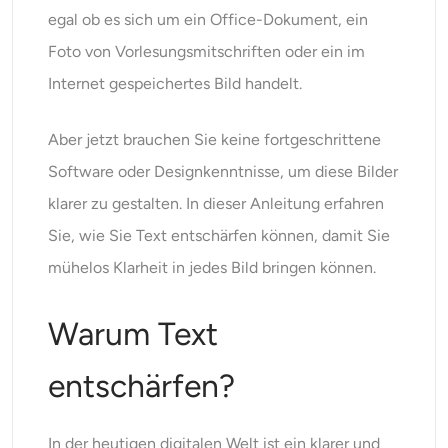
KI neu einfärben
egal ob es sich um ein Office-Dokument, ein
Foto von Vorlesungsmitschriften oder ein im
KI-Stil-Bildgenerator
Internet gespeichertes Bild handelt.
Hochformat-Werkzeuge
Aber jetzt brauchen Sie keine fortgeschrittene
Software oder Designkenntnisse, um diese Bilder
Frisuren-Wechsler
klarer zu gestalten. In dieser Anleitung erfahren
Sie, wie Sie Text entschärfen können, damit Sie
Kleiderbügel
mühelos Klarheit in jedes Bild bringen können.
KI-Baby
Warum Text
KI-Filter
entschärfen?
Headshot-Generator Pro
In der heutigen digitalen Welt ist ein klarer und