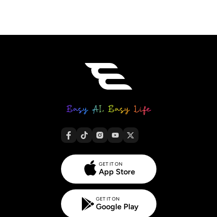
GET IT ON
App Store
GET IT ON
Google Play