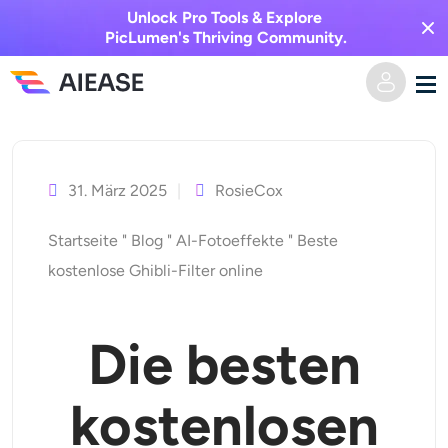
Unlock Pro Tools & Explore
PicLumen's Thriving Community.
Zum
Heim
Inhalt
springen
31. März 2025
RosieCox
KI-Video
Startseite
"
Blog
"
AI-Fotoeffekte
"
Beste
Videoeffekte
Text zu Video
kostenlose Ghibli-Filter online
Bild zu Video
KI-Bild
Die besten
Videoeffekte
KI-Werkzeuge
Bild zu Bild
kostenlosen
KI-Kuss-Generator
Text zu Bild
Auszeichnung
Foto-Editor & -Creator