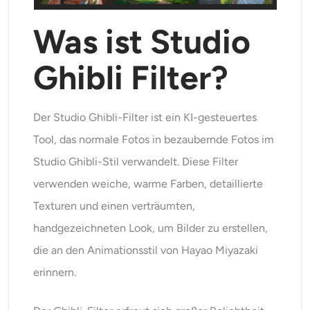
KI-Headshot-Generator
Was ist Studio
Passfoto-Ersteller
Ghibli Filter?
Video-Werkzeuge
Der Studio Ghibli-Filter ist ein KI-gesteuertes
Videoeffekte
Tool, das normale Fotos in bezaubernde Fotos im
Studio Ghibli-Stil verwandelt. Diese Filter
Video-Verstärker
verwenden weiche, warme Farben, detaillierte
Video-Wasserzeichen-Entferner
Texturen und einen verträumten,
handgezeichneten Look, um Bilder zu erstellen,
die an den Animationsstil von Hayao Miyazaki
erinnern.