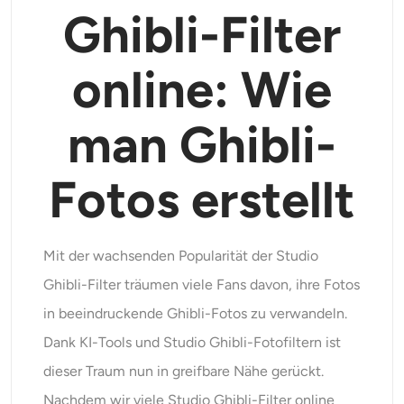
Ghibli-Filter
Unterstützte KI-Modelle
KI-Umarmungsgenerator
Foto-Verstärker
Seedream 5.0 Pro
Nano Banana Pro
Seedream 4.5
online: Wie
Nano Banane
Flux Kontext
KI-Tanzgenerator
Objekt-Entferner
Unterstützte KI-Modelle
man Ghibli-
Wasserzeichen-Entferner
Seedance 2.0
Kling 2.6 Motion Control
Veo 3.1
Sora 2.0
Kling 2.6 Pro
Kling 2.1 Master
Hailuo 2.3
Hintergrund-Entferner
Fotos erstellt
Wan 2.5
KI-Hintergrund
Mit der wachsenden Popularität der Studio
Restaurierung von Fotos
Ghibli-Filter träumen viele Fans davon, ihre Fotos
in beeindruckende Ghibli-Fotos zu verwandeln.
KI-Extender
Dank KI-Tools und Studio Ghibli-Fotofiltern ist
dieser Traum nun in greifbare Nähe gerückt.
KI-Ersatz
Nachdem wir viele Studio Ghibli-Filter online