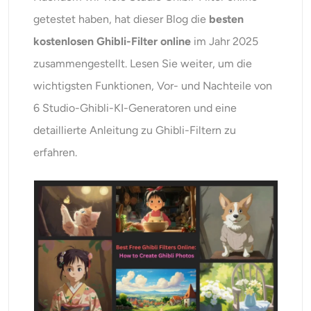
KI neu einfärben
getestet haben, hat dieser Blog die
besten
kostenlosen Ghibli-Filter online
im Jahr 2025
KI-Stil-Bildgenerator
zusammengestellt. Lesen Sie weiter, um die
wichtigsten Funktionen, Vor- und Nachteile von
Hochformat-Werkzeuge
6 Studio-Ghibli-KI-Generatoren und eine
Frisuren-Wechsler
detaillierte Anleitung zu Ghibli-Filtern zu
erfahren.
Kleiderbügel
KI-Baby
KI-Filter
Headshot-Generator Pro