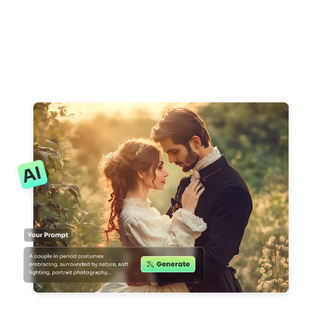
KI neu einfärben
KI-Stil-Bildgenerator
Hochformat-Werkzeuge
Frisuren-Wechsler
Kleiderbügel
KI-Baby
KI-Filter
Headshot-Generator Pro