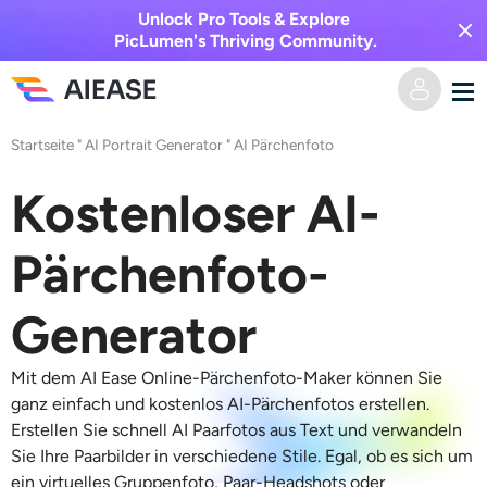
Unlock Pro Tools & Explore
PicLumen's Thriving Community.
Startseite
"
AI Portrait Generator
"
AI Pärchenfoto
Heim
Kostenloser AI-
KI-Video
Pärchenfoto-
Videoeffekte
Text zu Video
Generator
Bild zu Video
KI-Bild
Mit dem AI Ease Online-Pärchenfoto-Maker können Sie
Videoeffekte
KI-Werkzeuge
Bild zu Bild
ganz einfach und kostenlos AI-Pärchenfotos erstellen.
Erstellen Sie schnell AI Paarfotos aus Text und verwandeln
KI-Kuss-Generator
Text zu Bild
Sie Ihre Paarbilder in verschiedene Stile. Egal, ob es sich um
Auszeichnung
Foto-Editor & -Creator
ein virtuelles Gruppenfoto, Paar-Headshots oder