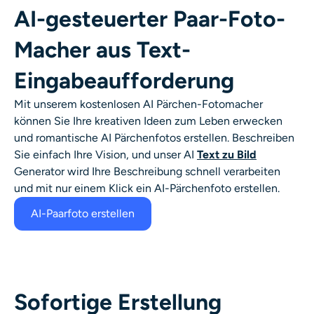
KI-Headshot-Generator
AI-gesteuerter Paar-Foto-
Macher aus Text-
Passfoto-Ersteller
Eingabeaufforderung
Video-Werkzeuge
Mit unserem kostenlosen AI Pärchen-Fotomacher
können Sie Ihre kreativen Ideen zum Leben erwecken
Videoeffekte
und romantische AI Pärchenfotos erstellen. Beschreiben
Sie einfach Ihre Vision, und unser AI
Text zu Bild
Video-Verstärker
Generator wird Ihre Beschreibung schnell verarbeiten
und mit nur einem Klick ein AI-Pärchenfoto erstellen.
Video-Wasserzeichen-Entferner
AI-Paarfoto erstellen
Sofortige Erstellung