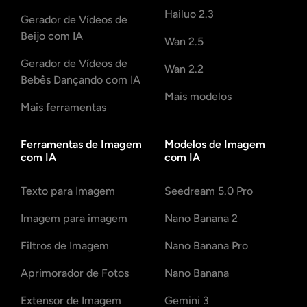
AI Recolorir
Hailuo 2.3
Gerador de Vídeos de
Beijo com IA
Wan 2.5
Gerador de Imagens com Estilo por IA
Gerador de Vídeos de
Wan 2.2
Bebês Dançando com IA
Ferramentas de retrato
Mais modelos
Mais ferramentas
Trocador de penteado
Ferramentas de Imagem
Modelos de Imagem
com IA
com IA
Trocador de roupas
Texto para Imagem
Seedream 5.0 Pro
Bebê AI
Imagem para imagem
Nano Banana 2
Filtro de IA
Filtros de Imagem
Nano Banana Pro
Aprimorador de Fotos
Nano Banana
Gerador de tiro na cabeça Pro
Extensor de Imagem
Gemini 3