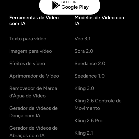
GET IT ON
Modelos de IA suportados
Google Play
Gerador de abraços AI
Aprimorador de fotos
Seedream 5.0 Pro
Nano Banana Pro
Seedream 4.5
Ferramentas de Vídeo
Modelos de Vídeo com
com IA
IA
Nano Banana
Fluxo Kontext
Gerador de dança AI
Removedor de objetos
Texto para vídeo
Veo 3.1
Modelos de IA suportados
Removedor de marca d'água
Seedance 2.0
Kling 2.6 Motion Control
Veo 3.1
Imagem para vídeo
Sora 2.0
Sora 2.0
Kling 2.6 Pro
Kling 2.1 Master
Hailuo 2.3
Removedor de fundo
Efeitos de vídeo
Seedance 2.0
Wan 2.5
Aprimorador de Vídeo
Seedance 1.0
Antecedentes de IA
Removedor de Marca
Kling 3.0
Restauração de fotos
d’Água de Vídeo
Kling 2.6 Controle de
Gerador de Vídeos de
Movimento
Extensor de IA
Dança com IA
Kling 2.6 Pro
Gerador de Vídeos de
Substituto de IA
Kling 2.1
Abraços com IA