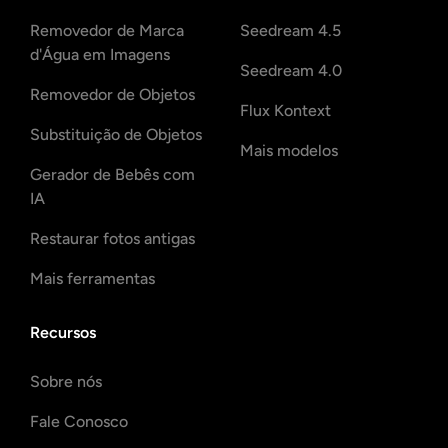
Gerador de tiro na cabeça AI
Removedor de Marca
Seedream 4.5
d'Água em Imagens
Criador de fotos para passaporte
Seedream 4.0
Removedor de Objetos
Flux Kontext
Ferramentas de vídeo
Substituição de Objetos
Mais modelos
Gerador de Bebês com
Efeitos de vídeo
IA
Aprimorador de vídeo
Restaurar fotos antigas
Mais ferramentas
Removedor de Marca-d'água de Vídeo
Recursos
Sobre nós
Fale Conosco