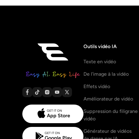
Outils vidéo IA
Texte en vidéo
De l'image à la vidéo
Effets vidéo
Améliorateur de vidéo
Suppression du filigrane
GET IT ON
App Store
vidéo
Générateur de vidéos
GET IT ON
Google Play
de danse par IA