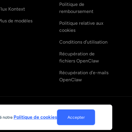
Politique de
Flux Kontext
remboursement
Plus de modèles
Politique relative aux
cookies
Conditions d’utilisation
Récupération de
fichiers OpenClaw
Récupération d’e-mails
OpenClaw
Français
Politique de cookies
té notre
Accepter