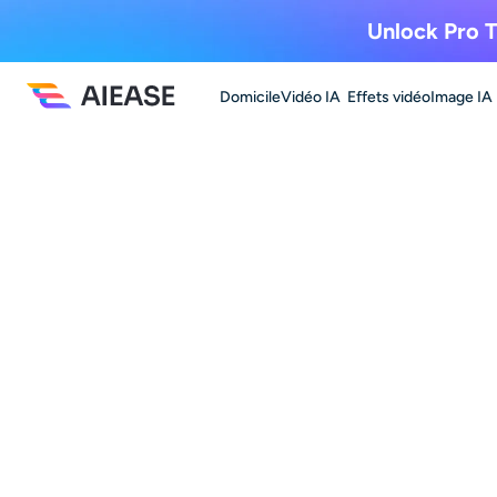
Unlock Pro T
Domicile
Vidéo IA
Effets vidéo
Image IA